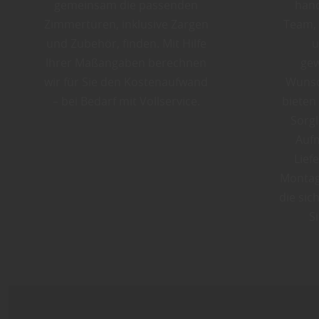
gemeinsam die passenden
hand
Zimmertüren, inklusive Zargen
Team,
und Zubehör, finden. Mit Hilfe
u
Ihrer Maßangaben berechnen
gew
wir für Sie den Kostenaufwand
Wunsc
– bei Bedarf mit Vollservice.
bieten
Sorgl
Auf
Lief
Montag
die sic
S