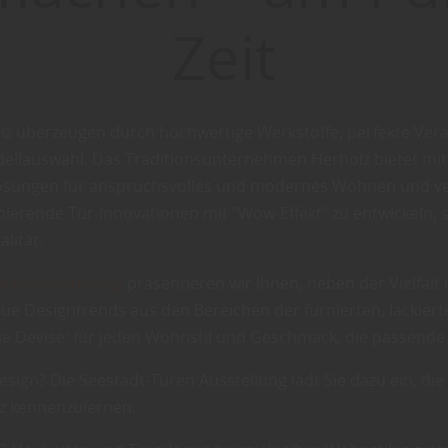
Zeit
z überzeugen durch hochwertige Werkstoffe, perfekte Verarb
ellauswahl. Das Traditionsunternehmen Herholz bietet mi
sungen für anspruchsvolles und modernes Wohnen und ve
ierende Tür-Innovationen mit "Wow-Effekt" zu entwickeln, s
lität.
üren-Ausstellung
präsentieren wir Ihnen, neben der Vielfalt 
e Designtrends aus den Bereichen der furnierten, lackiert
die Devise: für jeden Wohnstil und Geschmack, die passende
sign? Die Seestadt-Türen Ausstellung lädt Sie dazu ein, die 
z kennenzulernen.