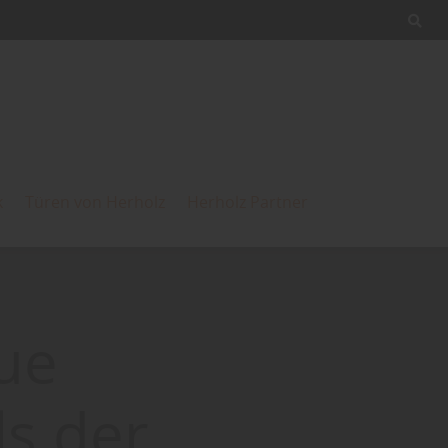
k
Türen von Herholz
Herholz Partner
ue
s der