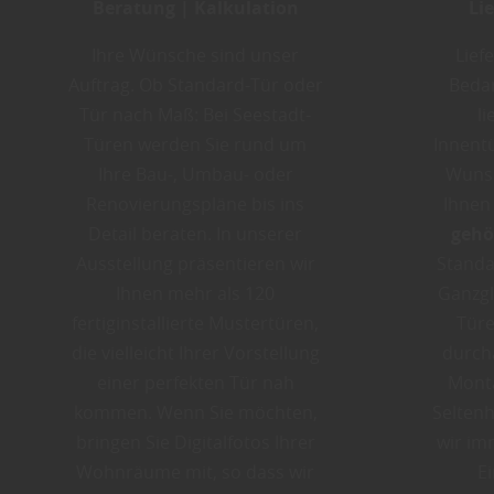
Beratung | Kalkulation
Li
Ihre Wünsche sind unser
Lief
Auftrag. Ob Standard-Tür oder
Bedar
Tür nach Maß: Bei Seestadt-
li
Türen werden Sie rund um
Innentü
Ihre Bau-, Umbau- oder
Wunsc
Renovierungspläne bis ins
Ihnen
Detail beraten. In unserer
gehö
Ausstellung präsentieren wir
Standa
Ihnen mehr als 120
Ganzgl
fertiginstallierte Mustertüren,
Türe
die vielleicht Ihrer Vorstellung
durcha
einer perfekten Tür nah
Monta
kommen. Wenn Sie möchten,
Seltenh
bringen Sie Digitalfotos Ihrer
wir im
Wohnräume mit, so dass wir
E