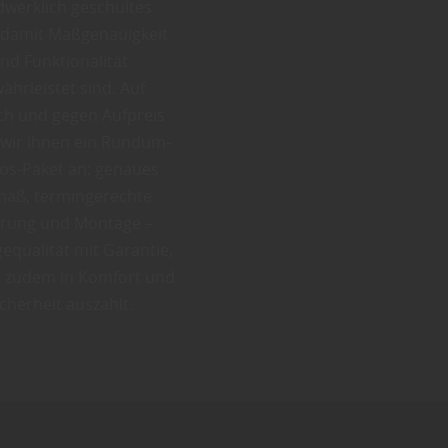
werklich geschultes
 damit Maßgenauigkeit
nd Funktionalität
ährleistet sind. Auf
h und gegen Aufpreis
 wir Ihnen ein Rundum-
os-Paket an: genaues
maß, termingerechte
erung und Montage –
equalität mit Garantie,
h zudem in Komfort und
icherheit auszahlt.