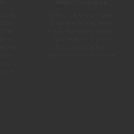
aß
Ausbau | Entsorgung
wir Sie
Wohin mit Ihren alten Türen?
uf der
Zu unseren Services, gegen
nehmen
eine geringe Gebühr, gehören
Ihrer
auch der Ausbau und die
wierige
Entsorgung Ihrer alten
auchen
Innentüren. Sprechen Sie uns
 deshalb
an!
vor Ort.