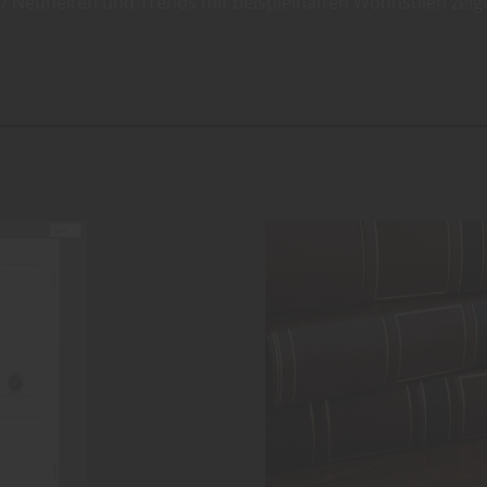
? Neuheiten und Trends mit beispielhaften Wohnstilen zeigt