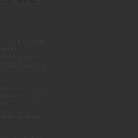
eitung, vielfältiges
t seinem
rsteht es, immer
elbstverständlich in
des
en und Decora (CPL)-
 Tür.
vielfältigen Türen-