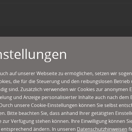
nstellungen
s aus einer Hand – vo
ratung bis zur Wart
uch auf unserer Webseite zu ermöglichen, setzen wir sogen
ies, die für die Steuerung und den reibungslosen Betrieb
g sind. Zusätzlich verwenden wir Cookies zur anonymen E
ünde für neue Innentüren: Neubau, Modernisierung, Renovie
pielung und Anzeige personalisierter Inhalte auch nach dem
Wind in den eignen vier Wänden. Neben der Funktionalität v
Durch unsere Cookie-Einstellungen können Sie selbst entsc
ne Schlüsselrolle: die neuen Türen sollen den Raumcharakte
n. Bitte beachten Sie, dass anhand Ihrer getätigten Einstell
harmonisch unterstreichen und auch die Langlebigkeit ist e
 zur Verfügung stehen können. Ihre Einwilligung können Sie
n entsprechend ändern. In unseren
Datenschutzhinweisen
fi