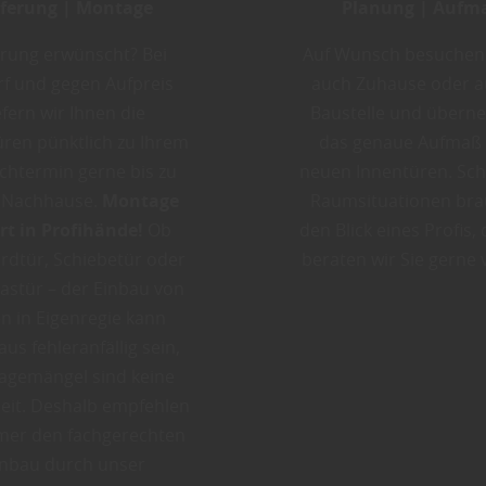
eferung | Montage
Planung | Aufm
erung erwünscht? Bei
Auf Wunsch besuchen 
f und gegen Aufpreis
auch Zuhause oder a
efern wir Ihnen die
Baustelle und über
ren pünktlich zu Ihrem
das genaue Aufmaß 
htermin gerne bis zu
neuen Innentüren. Sch
 Nachhause.
Montage
Raumsituationen br
rt in Profihände!
Ob
den Blick eines Profis,
rdtür, Schiebetür oder
beraten wir Sie gerne 
astür – der Einbau von
n in Eigenregie kann
us fehleranfällig sein,
gemängel sind keine
eit. Deshalb empfehlen
mer den fachgerechten
inbau durch unser