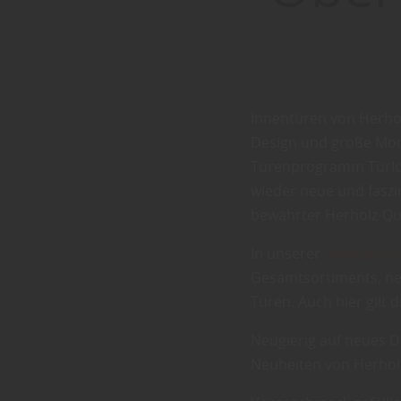
Innentüren von Herhol
Design und große Mod
Türenprogramm Türlö
wieder neue und faszin
bewährter Herholz-Qua
In unserer
Seestadt-T
Gesamtsortiments, neu
Türen. Auch hier gilt 
Neugierig auf neues De
Neuheiten von Herhol