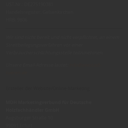
UST.Nr.: DE275190381
Handelsregister: Gelsenkirchen
HRB: 9806
Wir sind nicht bereit und nicht verpflichtet, an einem
Streitbeilegungsverfahren vor einer
Verbraucherschlichtungsstelle teilzunehmen.
Unsere Email-Adresse lautet:
info@seestadt-
tueren.de
Ersteller der Website/Online-Marketing
MDH Marketingverbund für Deutsche
Holzfachhändler GmbH
Augsburger Straße 10
99091 Erfurt